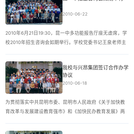
学校概况
2010-06-22
新闻资讯
2010年6月21日19:30，昆一中多功能报告厅座无虚席，学
校园新闻
校2010年招生咨询会如期举行。学校党委书记王泉老师主
通知公告
持大会，代表学校对前来参加咨询会的家长及同学表示真
诚的感谢，并热烈欢迎优秀学子报考昆一中。（摄影：杨
学生成长
我校与兴昂集团签订合作办学
杰文）校长赵灿东老师介绍了学校的办学理念，高考取得
协议
的成绩以及今后办学的方向，并热情地回答了家长和同学
教师发展
2010-06-18
所提出的问题。学校党委副书记、副校长高富英老师，教
建校120周年
学副校长张丽娅老师，总务副校长杨治...
为贯彻落实中共昆明市委、昆明市人民政府《关于加快教
育改革与发展建设教育强市》和《加快民办教育发展》两
个文件的精神，进一步深化教育体制改革，拓宽教育投入
渠道，扩大教育资源总量，提高优质教育资源比重，促进