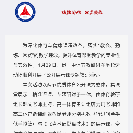
学生成长
教师发展
建校120周年
为深化体育与健康课程改革，落实“教会、勤
练、常赛”的教学理念，提升体育课堂教学的专业性
与实效性，4月29日，昆一中体育教研组在学校运
动场顺利开展了公开展示课专题教研活动。
本次活动以两节优质体育公开课为载体，集课
堂展示、精准评课、专题研讨于一体，由体育教研
组长韩文老师主持，高一体育备课组唐力周老师和
高二体育备课组张敏昆老师分别执教《行进间单手
低手投篮》与《飞盘基础掷盘技术》的展示课，全