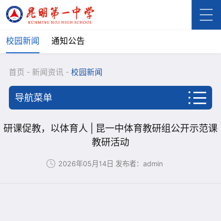
校园新闻
通知公告
首页
新闻资讯
校园新闻
导航菜单
首页
研课促教，以体育人 | 昆一中体育教研组公开示范课
教研活动
学校概况
2026年05月14日
发布者：admin
新闻资讯
校园新闻
通知公告