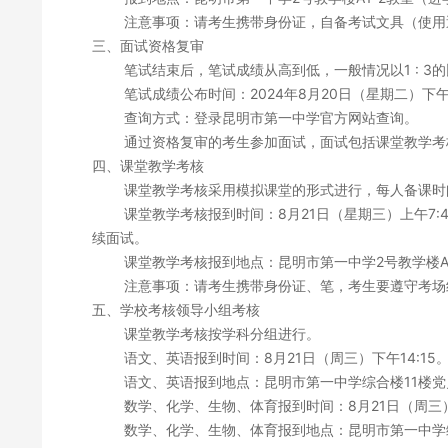
注意事项：
请考生携带身份证，自备考试文具（使用
三、面试资格复审
笔试结束后，笔试成绩从高到低，一般情况以
1
:
3
的
笔试成绩公布时间：
2024
年
8
月
20
日
（星期二）
下
查询方式：登录昆明市第一中学官方网站查询。
通过资格复审的考生参加面试，面试包括
课堂教学考
四、
课堂教学考核
课堂教学考核采用
模拟课堂的形式进行
，
每人备课时
课堂教学考核
报到
时间
：
8
月
21
日
（星期三）
上午
7:
续面试
。
课堂教学考核
报到
地点：
昆明市第一中学
2
号教学楼
A
注意事项：
请考生携带身份证、笔，
考生要遵守考场
五、
学校考核领导小组考核
课堂教学考核
按学科分组进行。
语文、英语报到
时间
：
8
月
21
日（周三）下午
14:15
语文、英语报到地点：昆明市第一中学综合楼
11
楼党
数学、化学、生物、体育报到
时间
：
8
月
21
日（周三
数学、化学、生物、体育报到地点：昆明市第一中学