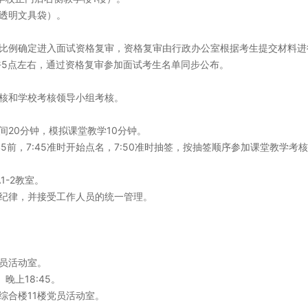
透明文具袋）。
比例确定进入面试资格复审，
资格复审由行政办公室根据考生提交材料进
午
5
点左右，通过资格复审参加面试考生名单同步公布。
核
和
学校考核领导小组考核
。
间20分钟，模拟课堂教学10分钟。
45
前，
7:45
准时开始点名，
7
:
5
0
准时抽签，按抽签顺序参加课堂教学考核
1-2
教室。
纪律，并接受工作人员的统一管理。
。
员活动室。
）
晚上
18:45
。
综合楼
11
楼党员活动室。