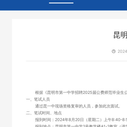
昆明
2024
根据《
昆明市第一中学招聘
2025
届公费师范毕业生
一、
笔试
人员
通过
昆一中现场
资格复审的人员，参加此次面试。
二、
笔试时间、
地点
报到时间：2024
年
8
月
2
0
日
（星期二）
上午
8:40-8:
报到地点：昆明市第一中学
2
号教学楼
A1-2
教室（进