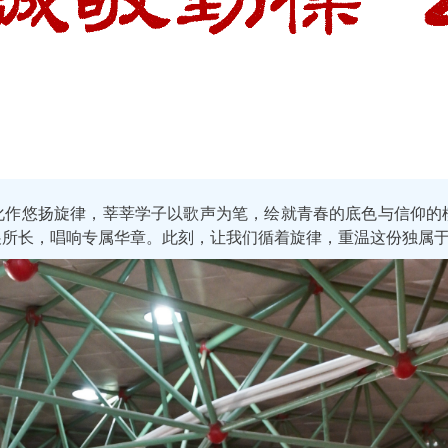
化作悠扬旋律，莘莘学子以歌声为笔，绘就青春的底色与信仰的
展所长，唱响专属华章。此刻，让我们循着旋律，重温这份独属