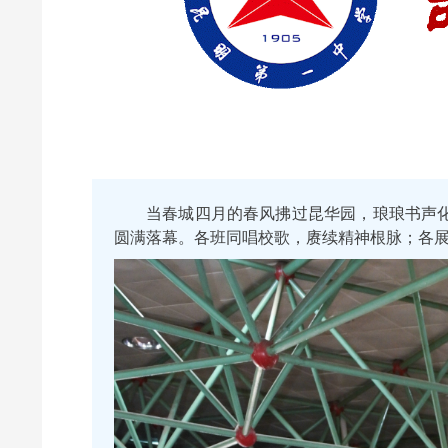
当春城四月的春风拂过昆华园，琅琅书声
圆满落幕。各班同唱校歌，赓续精神根脉；各