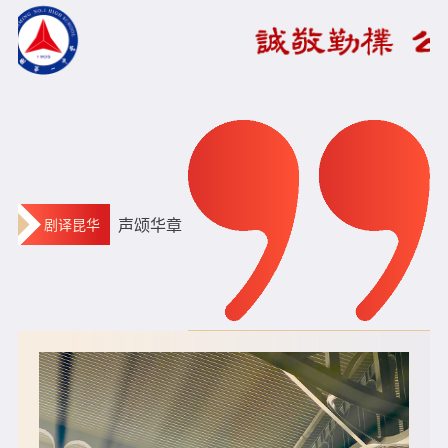
学生作品
学科竞赛
心理健康
教师发展
建校120周年
声颂华章
剧译昆华